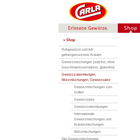
Shop
> Shop
Rohgewürze und luft-,
gefriergetrocknete Kräuter
Gewürzmischungen (salzfrei, ohne
Geschmacksverstärker, glutenfrei)
Gewürzzubereitungen,
Würzmischungen, Gewürzsalze
Gewürzmischungen zum
Grillen
Gewürzsalze
Gewürzzubereitungen
Internationale
Gewürzmischungen und
Kräutermischungen
Würzmischungen
Dip-Gewürzmischungen