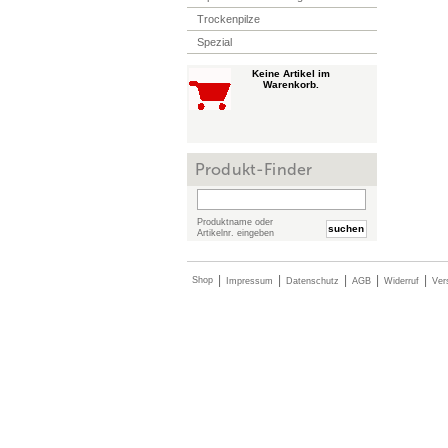
Trockenpilze
Spezial
Produkt-Finder
Produktname oder
suchen
Artikelnr. eingeben
|
|
|
|
|
Shop
Impressum
Datenschutz
AGB
Widerruf
Ver