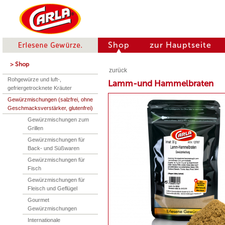
Shop
zur Hauptseite
> Shop
zurück
Rohgewürze und luft-,
Lamm-und Hammelbraten
gefriergetrocknete Kräuter
Gewürzmischungen (salzfrei, ohne
Geschmacksverstärker, glutenfrei)
Gewürzmischungen zum
Grillen
Gewürzmischungen für
Back- und Süßwaren
Gewürzmischungen für
Fisch
Gewürzmischungen für
Fleisch und Geflügel
Gourmet
Gewürzmischungen
Internationale