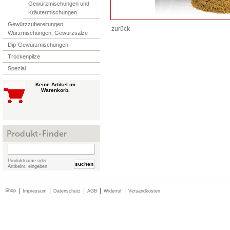
Gewürzmischungen und
Kräutermischungen
Gewürzzubereitungen,
zurück
Würzmischungen, Gewürzsalze
Dip-Gewürzmischungen
Trockenpilze
Spezial
Produkt-Finder
Produktname oder
suchen
Artikelnr. eingeben
|
|
|
|
|
Shop
Impressum
Datenschutz
AGB
Widerruf
Versandkosten